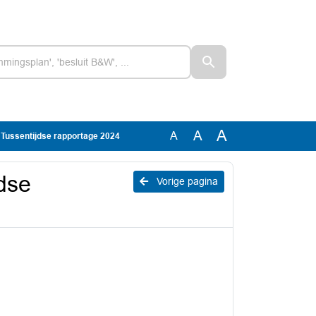
A
A
A
 Tussentijdse rapportage 2024
dse
Vorige pagina