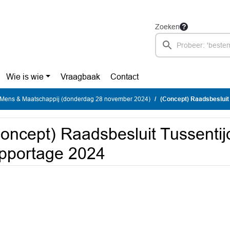
Zoeken
Wie is wie
Vraagbaak
Contact
Mens & Maatschappij (donderdag 28 november 2024)
(Concept) Raadsbesluit
oncept) Raadsbesluit Tussentij
pportage 2024