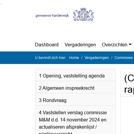
Ga naar de inhoud van deze pagina
Ga naar het zoeken
Ga naar het menu
Dashboard
Vergaderingen
Overzichten
U bevindt zich hier:
Home
Vergaderingen
Commissie 
(C
1 Opening, vaststelling agenda
ra
2 Algemeen inspreekrecht
3 Rondvraag
4 Vaststellen verslag commissie
M&M d.d. 14 november 2024 en
actualiseren afsprakenlijst /