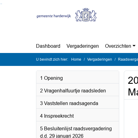
Ga naar de inhoud van deze pagina
Ga naar het zoeken
Ga naar het menu
Dashboard
Vergaderingen
Overzichten
U bevindt zich hier:
Home
Vergaderingen
Raadsverga
2
1 Opening
Ma
2 Vragenhalfuurtje raadsleden
3 Vaststellen raadsagenda
4 Inspreekrecht
5 Besluitenlijst raadsvergadering
d.d. 29 januari 2026