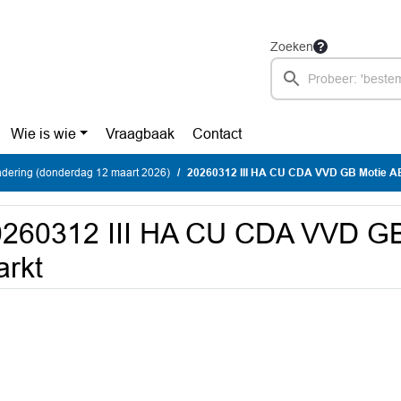
Zoeken
Wie is wie
Vraagbaak
Contact
dering (donderdag 12 maart 2026)
20260312 III HA CU CDA VVD GB Motie A
0260312 III HA CU CDA VVD G
rkt