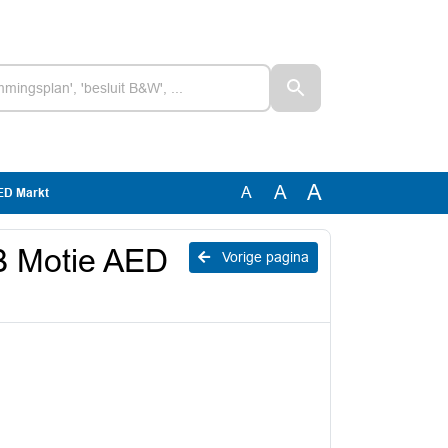
A
A
A
ED Markt
B Motie AED
Vorige pagina