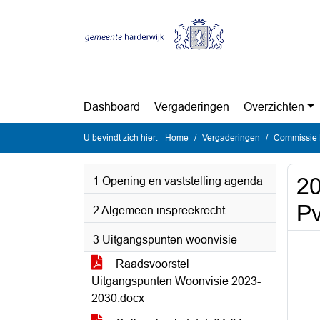
Ga naar de inhoud van deze pagina
Ga naar het zoeken
Ga naar het menu
Dashboard
Vergaderingen
Overzichten
U bevindt zich hier:
Home
Vergaderingen
Commissie 
20
1 Opening en vaststelling agenda
Pv
2 Algemeen inspreekrecht
3 Uitgangspunten woonvisie
Raadsvoorstel
Uitgangspunten Woonvisie 2023-
2030.docx