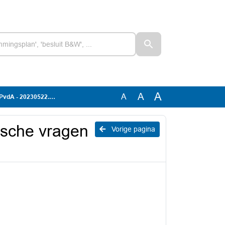
A
A
A
dA - 20230522.docx
ische vragen
Vorige pagina