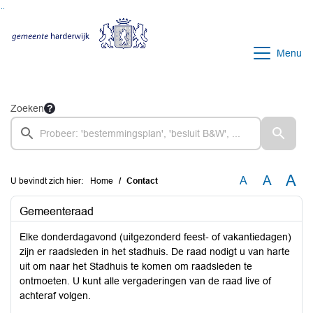
Ga naar de inhoud van deze pagina
Ga naar het zoeken
Ga naar het menu
Menu
Zoeken
A
A
A
U bevindt zich hier:
Home
Contact
Gemeenteraad
Elke donderdagavond (uitgezonderd feest- of vakantiedagen)
zijn er raadsleden in het stadhuis. De raad nodigt u van harte
uit om naar het Stadhuis te komen om raadsleden te
ontmoeten. U kunt alle vergaderingen van de raad live of
achteraf volgen.