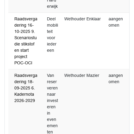
Hard
erwijk
Raadsverga
Deel
Wethouder Enklaar
aangen
dering 16-
mobili
omen
10-2025 9.
teit
Scenariostu
voor
die stikstof
ieder
en start
een
project
POC-OCI
Raadsverga
Van
Wethouder Mazier
aangen
dering 18-
reser
omen
09-2025 6.
veren
Kadernota
naar
2026-2029
invest
eren
in
even
emen
ten