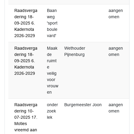
Raadsverga
Baan
aangen
0
dering 18-
weg
omen
2
09-2025 6.
'sport
Kadernota
boule
2026-2029
vard'
Raadsverga
Maak
Wethouder
aangen
0
dering 18-
de
Pijnenburg
omen
2
09-2025 6.
ruimt
Kadernota
e
2026-2029
veilig
voor
vrouw
en
Raadsverga
onder
Burgemeester Joon
aangen
dering 10-
zoek
omen
07-2025 17.
lek
Moties
vreemd aan