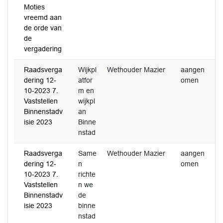
Moties
vreemd aan
de orde van
de
vergadering
Raadsverga
Wijkpl
Wethouder Mazier
aangen
3
dering 12-
atfor
omen
2
10-2023 7.
m en
Vaststellen
wijkpl
Binnenstadv
an
isie 2023
Binne
nstad
Raadsverga
Same
Wethouder Mazier
aangen
dering 12-
n
omen
10-2023 7.
richte
Vaststellen
n we
Binnenstadv
de
isie 2023
binne
nstad