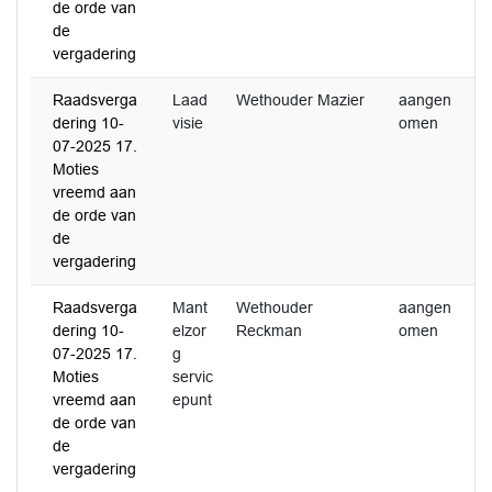
de orde van
de
vergadering
Raadsverga
Laad
Wethouder Mazier
aangen
3
dering 10-
visie
omen
2
07-2025 17.
Moties
vreemd aan
de orde van
de
vergadering
Raadsverga
Mant
Wethouder
aangen
3
dering 10-
elzor
Reckman
omen
2
07-2025 17.
g
Moties
servic
vreemd aan
epunt
de orde van
de
vergadering