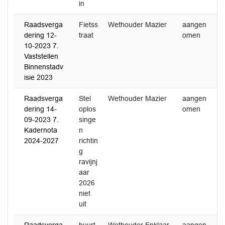
in
Raadsverga
Fietss
Wethouder Mazier
aangen
dering 12-
traat
omen
10-2023 7.
Vaststellen
Binnenstadv
isie 2023
Raadsverga
Stel
Wethouder Mazier
aangen
dering 14-
oplos
omen
09-2023 7.
singe
Kadernota
n
2024-2027
richtin
g
ravijnj
aar
2026
niet
uit