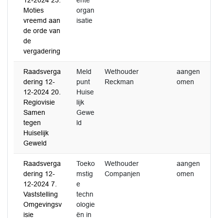
12-2024 23.
ente
Moties
organ
vreemd aan
isatie
de orde van
de
vergadering
Raadsverga
Meld
Wethouder
aangen
3
dering 12-
punt
Reckman
omen
2
12-2024 20.
Huise
Regiovisie
lijk
Samen
Gewe
tegen
ld
Huiselijk
Geweld
Raadsverga
Toeko
Wethouder
aangen
dering 12-
mstig
Companjen
omen
12-2024 7.
e
Vaststelling
techn
Omgevingsv
ologie
isie
ën in