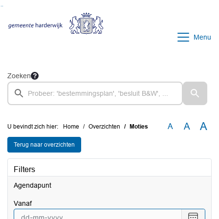
Ga naar de inhoud van deze pagina
Ga naar het zoeken
Ga naar het menu
Menu
Zoeken
A
A
A
U bevindt zich hier:
Home
Overzichten
Moties
Terug naar overzichten
Filters
Agendapunt
vanaf
Selecte