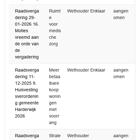
Raadsverga
Ruimt
Wethouder Enklaar
aangen
0
dering 29-
e
omen
2
01-2026 16.
voor
Moties
medis
vreemd aan
che
de orde van
zorg
de
vergadering
Raadsverga
Meer
Wethouder Enklaar
aangen
0
dering 11-
betaa
omen
2
12-2025 9.
lbare
Huisvesting
koop
sverordenin
wonin
g gemeente
gen
Harderwijk
met
2026
voorr
ang
Raadsverga
Strale
Wethouder
aangen
3