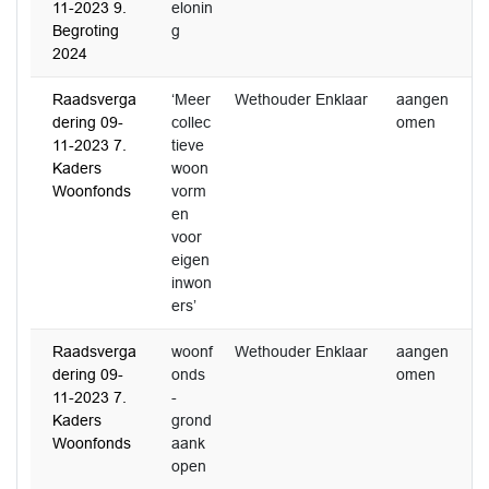
11-2023 9.
elonin
Begroting
g
2024
Raadsverga
‘Meer
Wethouder Enklaar
aangen
0
dering 09-
collec
omen
2
11-2023 7.
tieve
Kaders
woon
Woonfonds
vorm
en
voor
eigen
inwon
ers’
Raadsverga
woonf
Wethouder Enklaar
aangen
dering 09-
onds
omen
11-2023 7.
-
Kaders
grond
Woonfonds
aank
open