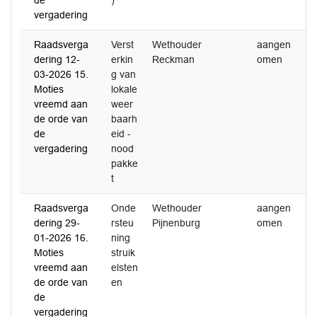
de
)
vergadering
Raadsverga
Verst
Wethouder
aangen
0
dering 12-
erkin
Reckman
omen
2
03-2026 15.
g van
Moties
lokale
vreemd aan
weer
de orde van
baarh
de
eid -
vergadering
nood
pakke
t
Raadsverga
Onde
Wethouder
aangen
0
dering 29-
rsteu
Pijnenburg
omen
2
01-2026 16.
ning
Moties
struik
vreemd aan
elsten
de orde van
en
de
vergadering