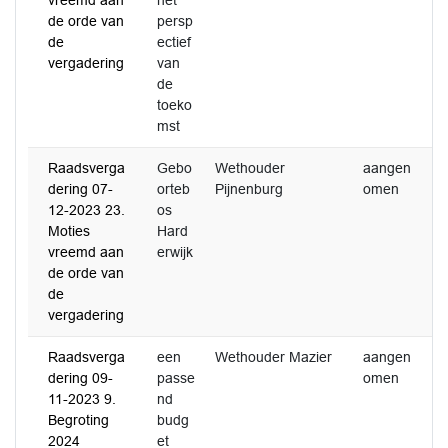
vreemd aan
het
de orde van
persp
de
ectief
vergadering
van
de
toeko
mst
Raadsverga
Gebo
Wethouder
aangen
dering 07-
orteb
Pijnenburg
omen
12-2023 23.
os
Moties
Hard
vreemd aan
erwijk
de orde van
de
vergadering
Raadsverga
een
Wethouder Mazier
aangen
0
dering 09-
passe
omen
2
11-2023 9.
nd
Begroting
budg
2024
et