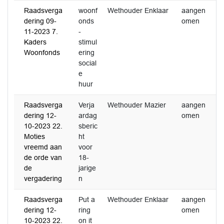
Raadsverga
woonf
Wethouder Enklaar
aangen
dering 09-
onds
omen
11-2023 7.
-
Kaders
stimul
Woonfonds
ering
social
e
huur
Raadsverga
Verja
Wethouder Mazier
aangen
dering 12-
ardag
omen
10-2023 22.
sberic
Moties
ht
vreemd aan
voor
de orde van
18-
de
jarige
vergadering
n
Raadsverga
Put a
Wethouder Enklaar
aangen
dering 12-
ring
omen
10-2023 22.
on it