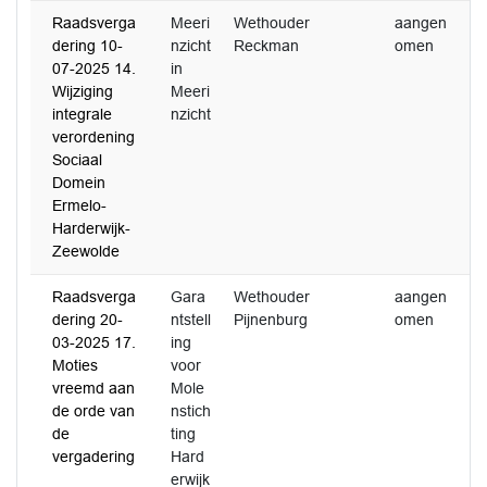
Raadsverga
Meeri
Wethouder
aangen
3
dering 10-
nzicht
Reckman
omen
2
07-2025 14.
in
Wijziging
Meeri
integrale
nzicht
verordening
Sociaal
Domein
Ermelo-
Harderwijk-
Zeewolde
Raadsverga
Gara
Wethouder
aangen
0
dering 20-
ntstell
Pijnenburg
omen
2
03-2025 17.
ing
Moties
voor
vreemd aan
Mole
de orde van
nstich
de
ting
vergadering
Hard
erwijk