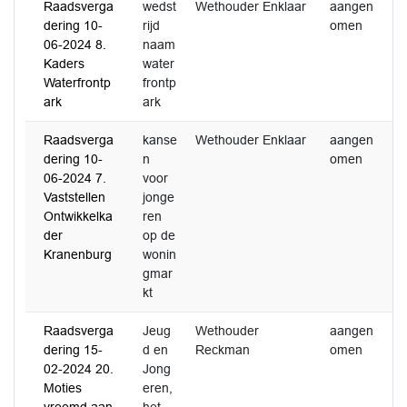
Raadsverga
wedst
Wethouder Enklaar
aangen
dering 10-
rijd
omen
06-2024 8.
naam
Kaders
water
Waterfrontp
frontp
ark
ark
Raadsverga
kanse
Wethouder Enklaar
aangen
3
dering 10-
n
omen
2
06-2024 7.
voor
Vaststellen
jonge
Ontwikkelka
ren
der
op de
Kranenburg
wonin
gmar
kt
Raadsverga
Jeug
Wethouder
aangen
3
dering 15-
d en
Reckman
omen
2
02-2024 20.
Jong
Moties
eren,