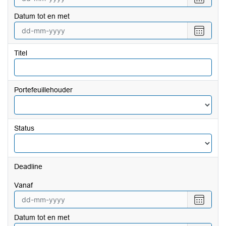
een
Datum tot en met
datum
vanaf
Selecte
een
datum
Titel
tot
en
met
Portefeuillehouder
Status
Deadline
vanaf
Selecte
een
Datum tot en met
datum