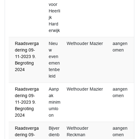
voor
Heerli
jk
Hard
erwijk
Raadsverga
Nieu
Wethouder Mazier
aangen
3
dering 09-
w
omen
2
11-2023 9.
even
Begroting
emen
2024
tenbe
leid
Raadsverga
Aanp
Wethouder Mazier
aangen
3
dering 09-
ak
omen
2
11-2023 9.
minim
Begroting
umlo
2024
on
Raadsverga
Bijver
Wethouder
aangen
0
dering 09-
dienb
Reckman
omen
2