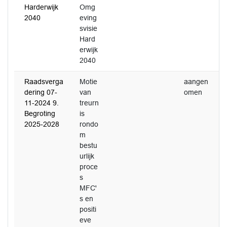
Harderwijk
Omg
2040
eving
svisie
Hard
erwijk
2040
Raadsverga
Motie
aangen
dering 07-
van
omen
11-2024 9.
treurn
Begroting
is
2025-2028
rondo
m
bestu
urlijk
proce
s
MFC'
s en
positi
eve