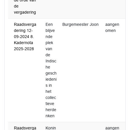
de orde van
de
vergadering
Raadsverga
Een
Burgemeester Joon
aangen
dering 12-
blijve
omen
09-2024 8.
nde
Kadernota
plek
2025-2028
van
de
Indisc
he
gesch
iedeni
s in
het
collec
tieve
herde
nken
Raadsverga
Konin
aangen