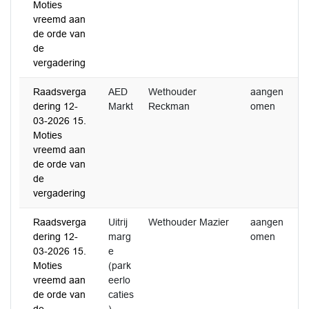
Moties
vreemd aan
de orde van
de
vergadering
Raadsverga
AED
Wethouder
aangen
3
dering 12-
Markt
Reckman
omen
2
03-2026 15.
Moties
vreemd aan
de orde van
de
vergadering
Raadsverga
Uitrij
Wethouder Mazier
aangen
2
dering 12-
marg
omen
2
03-2026 15.
e
Moties
(park
vreemd aan
eerlo
de orde van
caties