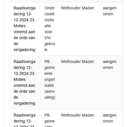
Raadsverga
Onde
Wethouder Mazier
aangen
dering 12-
rzoek
omen
12-2024 23.
motiv
Moties
atie
vreemd aan
voor
de orde van
OV-
de
gebru
vergadering
ik
Raadsverga
P8-
Wethouder Mazier
aangen
3
dering 12-
geme
omen
2
12-2024 23.
ente
Moties
organ
vreemd aan
isatie
de orde van
(aanv
de
ulling)
vergadering
Raadsverga
P8-
Wethouder Mazier
aangen
3
dering 12-
geme
omen
2