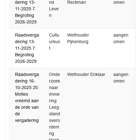
dering 13-
nd
Reckman
omen
2
11-2025 7.
Leve
Begroting
n
2026-2029
Raadsverga
Cultu
Wethouder
aangen
dering 13-
urkus
Pijnenburg
omen
11-2025 7.
t
Begroting
2026-2029
Raadsverga
Onde
Wethouder Enklaar
aangen
3
dering 16-
rzoek
omen
2
10-2025 20.
naar
Moties
invoe
vreemd aan
ring
de orde van
Leeg
de
stand
vergadering
svero
rdeni
ng