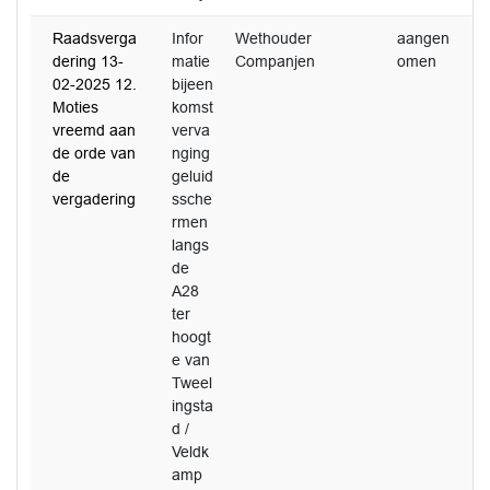
Raadsverga
Infor
Wethouder
aangen
dering 13-
matie
Companjen
omen
02-2025 12.
bijeen
Moties
komst
vreemd aan
verva
de orde van
nging
de
geluid
vergadering
ssche
rmen
langs
de
A28
ter
hoogt
e van
Tweel
ingsta
d /
Veldk
amp