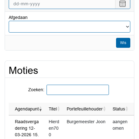
vanaf
Selecte
een
datum
Afgedaan
tot
en
met
Wis
Moties
Zoeken:
Agendapunt
Titel
Portefeuillehouder
Status
D
Raadsverga
Hierd
Burgemeester Joon
aangen
dering 12-
en70
omen
03-2026 15.
0