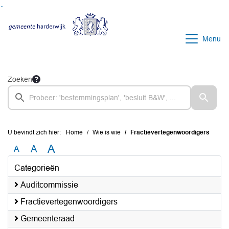
Ga naar de inhoud van deze pagina
Ga naar het zoeken
Ga naar het menu
Menu
Zoeken
U bevindt zich hier:
Home
Wie is wie
Fractievertegenwoordigers
A
A
A
Categorieën
Auditcommissie
Fractievertegenwoordigers
Gemeenteraad