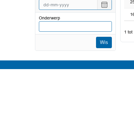
2
vanaf
Selecteer
een
1
datum
Onderwerp
tot
en
1 tot
met
Wis