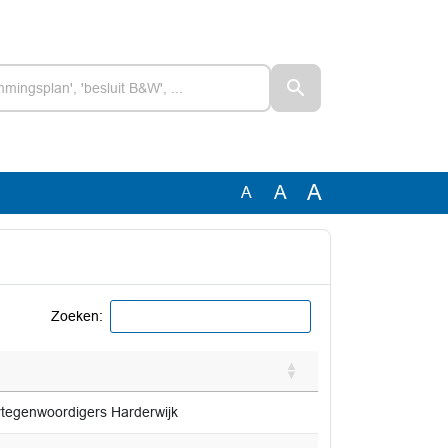
A
A
A
Zoeken:
ertegenwoordigers Harderwijk