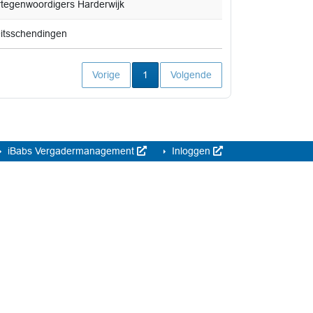
ertegenwoordigers Harderwijk
eitsschendingen
Huidige pagina
Vorige
1
Volgende
iBabs Vergadermanagement
Inloggen