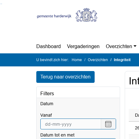
Ga naar de inhoud van deze pagina
Ga naar het zoeken
Ga naar het menu
Dashboard
Vergaderingen
Overzichten
U bevindt zich hier:
Home
Overzichten
Integriteit
Terug naar overzichten
In
Filters
Datum
vanaf
D
Selecteer
2
een
Datum tot en met
datum