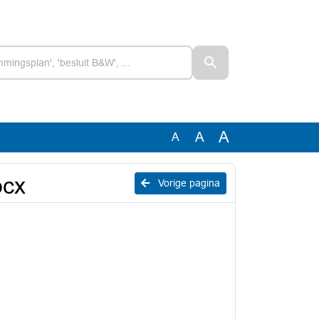
A
A
A
ocx
Vorige pagina