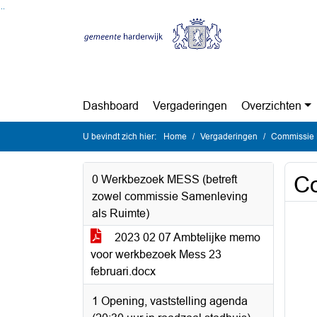
Ga naar de inhoud van deze pagina
Ga naar het zoeken
Ga naar het menu
Dashboard
Vergaderingen
Overzichten
U bevindt zich hier:
Home
Vergaderingen
Commissie 
Co
0 Werkbezoek MESS (betreft
zowel commissie Samenleving
als Ruimte)
2023 02 07 Ambtelijke memo
voor werkbezoek Mess 23
februari.docx
1 Opening, vaststelling agenda