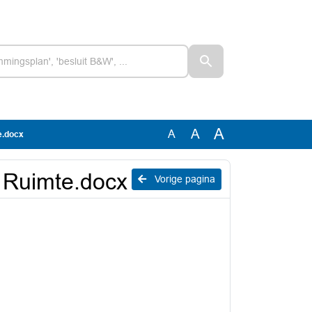
A
A
A
e.docx
e Ruimte.docx
Vorige pagina