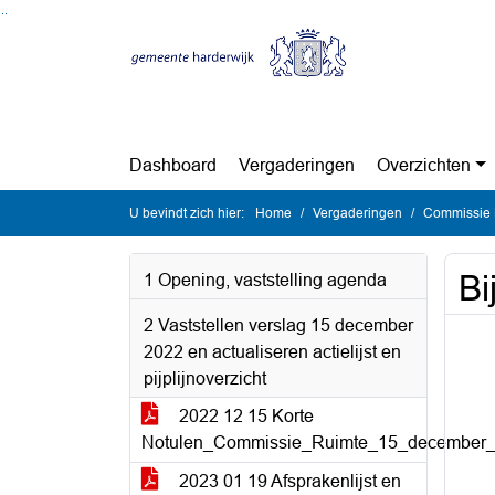
Ga naar de inhoud van deze pagina
Ga naar het zoeken
Ga naar het menu
Dashboard
Vergaderingen
Overzichten
U bevindt zich hier:
Home
Vergaderingen
Commissie 
Bi
1 Opening, vaststelling agenda
2 Vaststellen verslag 15 december
2022 en actualiseren actielijst en
pijplijnoverzicht
2022 12 15 Korte
Notulen_Commissie_Ruimte_15_december_
2023 01 19 Afsprakenlijst en