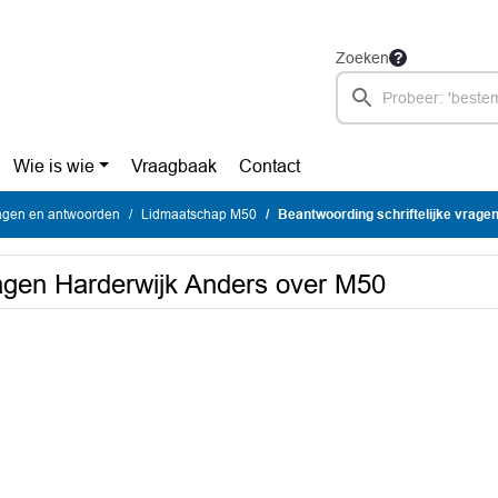
Zoeken
Wie is wie
Vraagbaak
Contact
vragen en antwoorden
Lidmaatschap M50
Beantwoording schriftelijke vrage
ragen Harderwijk Anders over M50