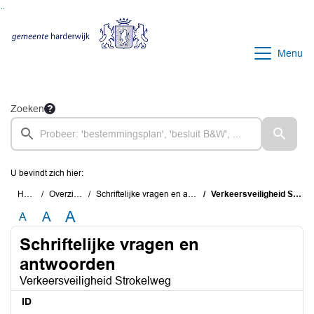
Ga naar de inhoud van deze pagina
Ga naar het zoeken
Ga naar het menu
Menu
Zoeken
U bevindt zich hier:
Home
Overzichten
Schriftelijke vragen en antwoorden
Verkeersveiligheid Strokelweg
A
A
A
Schriftelijke vragen en
antwoorden
Verkeersveiligheid Strokelweg
ID