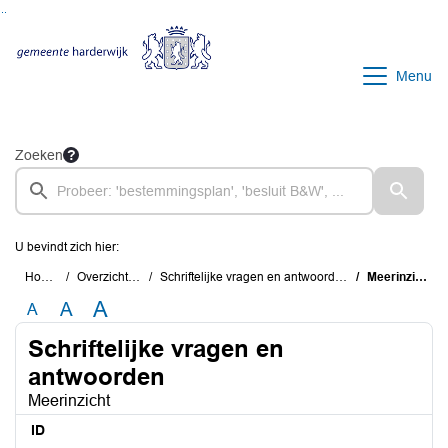
Ga naar de inhoud van deze pagina
Ga naar het zoeken
Ga naar het menu
Menu
Zoeken
U bevindt zich hier:
Home
Overzichten
Schriftelijke vragen en antwoorden
Meerinzicht
A
A
A
Schriftelijke vragen en
antwoorden
Meerinzicht
ID