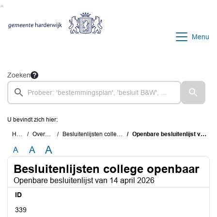
Ga naar de inhoud van deze pagina
Ga naar het zoeken
Ga naar het menu
Menu
Zoeken
U bevindt zich hier:
Home
Overzichten
Besluitenlijsten college openbaar
Openbare besluitenlijst van 14 april 2026
A
A
A
Besluitenlijsten college openbaar
Openbare besluitenlijst van 14 april 2026
ID
339