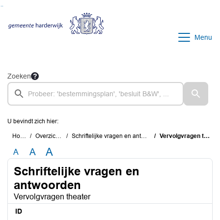
Ga naar de inhoud van deze pagina
Ga naar het zoeken
Ga naar het menu
Menu
Zoeken
U bevindt zich hier:
Home
Overzichten
Schriftelijke vragen en antwoorden
Vervolgvragen theater
A
A
A
Schriftelijke vragen en
antwoorden
Vervolgvragen theater
ID