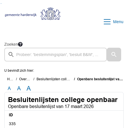
Ga naar de inhoud van deze pagina
Ga naar het zoeken
Ga naar het menu
Menu
Zoeken
U bevindt zich hier:
Home
Overzichten
Besluitenlijsten college openbaar
Openbare besluitenlijst van 17 maart 2026
A
A
A
Besluitenlijsten college openbaar
Openbare besluitenlijst van 17 maart 2026
ID
335