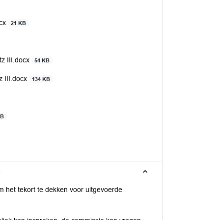
ocx
21 KB
z III.docx
54 KB
z III.docx
134 KB
KB
0
m het tekort te dekken voor uitgevoerde