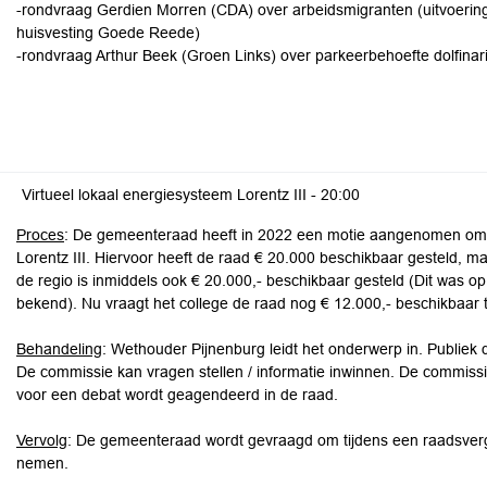
-rondvraag Gerdien Morren (CDA) over arbeidsmigranten (uitvoering
huisvesting Goede Reede)
-rondvraag Arthur Beek (Groen Links) over parkeerbehoefte dolfin
Virtueel lokaal energiesysteem Lorentz III -
20:00
Proces
: De gemeenteraad heeft in 2022 een motie aangenomen om te
Lorentz III. Hiervoor heeft de raad € 20.000 beschikbaar gesteld, maa
de regio is inmiddels ook € 20.000,- beschikbaar gesteld (Dit was o
bekend). Nu vraagt het college de raad nog € 12.000,- beschikbaar t
Behandeling
: Wethouder Pijnenburg leidt het onderwerp in. Publiek
De commissie kan vragen stellen / informatie inwinnen. De commissi
voor een debat wordt geagendeerd in de raad.
Vervolg
: De gemeenteraad wordt gevraagd om tijdens een raadsverg
nemen.