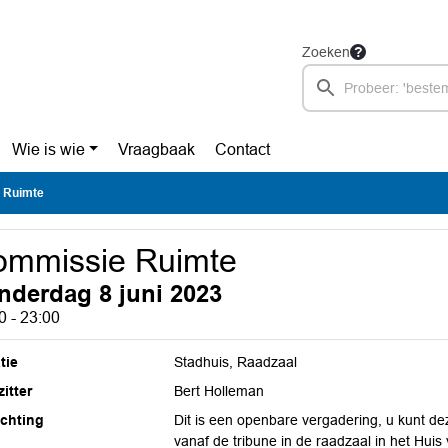
Zoeken
Wie is wie
Vraagbaak
Contact
 Ruimte
ommissie Ruimte
nderdag 8 juni 2023
0 - 23:00
tie
Stadhuis, Raadzaal
itter
Bert Holleman
ichting
Dit is een openbare vergadering, u kunt de
vanaf de tribune in de raadzaal in het Hui