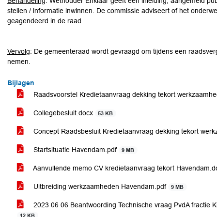
Behandeling
: Wethouder Enklaar geeft een inleiding, aangemeld pu
stellen / informatie inwinnen. De commissie adviseert of het onderw
geagendeerd in de raad.
Vervolg
: De gemeenteraad wordt gevraagd om tijdens een raadsverg
nemen.
Bijlagen
Raadsvoorstel Kredietaanvraag dekking tekort werkzaam
Collegebesluit.docx
53 KB
Concept Raadsbesluit Kredietaanvraag dekking tekort w
Startsituatie Havendam.pdf
9 MB
Aanvullende memo CV kredietaanvraag tekort Havendam.
Uitbreiding werkzaamheden Havendam.pdf
9 MB
2023 06 06 Beantwoording Technische vraag PvdA fractie K
12 KB