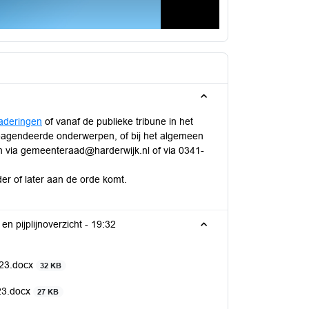
gaderingen
of vanaf de publieke tribune in het
geagendeerde onderwerpen, of bij het algemeen
en via gemeenteraad@harderwijk.nl of via 0341-
der of later aan de orde komt.
Vaststellen verslag 13 april 2023 en 23 mei en actualiseren actielijst en pijplijnoverzicht -
19:32
023.docx
32 KB
23.docx
27 KB