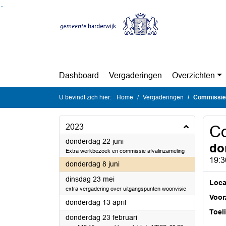
Ga naar de inhoud van deze pagina
Ga naar het zoeken
Ga naar het menu
Dashboard
Vergaderingen
Overzichten
U bevindt zich hier:
Home
Vergaderingen
Commissie
2023
C
2023
donderdag 22 juni
do
Extra werkbezoek en commissie afvalinzameling
19:3
2023
donderdag 8 juni
2023
dinsdag 23 mei
Loca
extra vergadering over uitgangspunten woonvisie
Voorz
2023
donderdag 13 april
Toel
2023
donderdag 23 februari