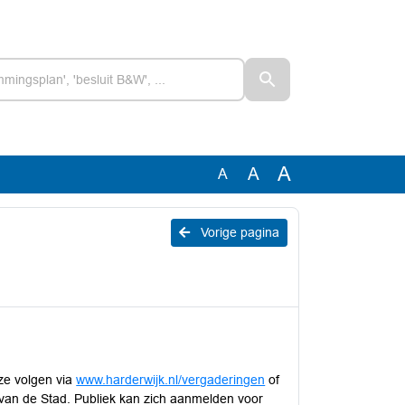
A
A
A
Vorige pagina
ze volgen via
www.harderwijk.nl/vergaderingen
of
s van de Stad. Publiek kan zich aanmelden voor