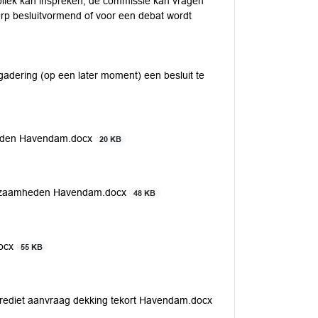
bliek kan inspreken, de commissie kan vragen
erp besluitvormend of voor een debat wordt
adering (op een later moment) een besluit te
heden Havendam.docx
20 KB
erkzaamheden Havendam.docx
48 KB
docx
55 KB
rediet aanvraag dekking tekort Havendam.docx