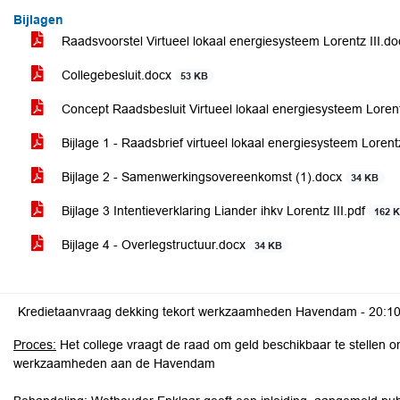
Bijlagen
Raadsvoorstel Virtueel lokaal energiesysteem Lorentz III.d
Collegebesluit.docx
53 KB
Concept Raadsbesluit Virtueel lokaal energiesysteem Lorent
Bijlage 1 - Raadsbrief virtueel lokaal energiesysteem Lorent
Bijlage 2 - Samenwerkingsovereenkomst (1).docx
34 KB
Bijlage 3 Intentieverklaring Liander ihkv Lorentz III.pdf
162 
Bijlage 4 - Overlegstructuur.docx
34 KB
Kredietaanvraag dekking tekort werkzaamheden Havendam -
20:1
Proces:
Het college vraagt de raad om geld beschikbaar te stellen o
werkzaamheden aan de Havendam