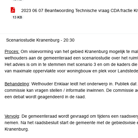
2023 06 07 Beantwoording Technische vraag CDA fractie K
13 KB
Scenariostudie Kranenburg -
20:30
Proces:
Om visievorming van het gebied Kranenburg mogelijk te mak
wethouders aan de gemeenteraad een scenariostudie over het ruimte
Het advies is om in te stemmen met scenario 3 en om de kaders die da
van maximale oppervlakte voor woningbouw en plek voor Landsted
Behandeling
: Wethouder Enklaar leidt het onderwerp in. Publiek da
commissie kan vragen stellen / informatie inwinnen. De commissie a
een debat wordt geagendeerd in de raad.
Vervolg
: De gemeenteraad wordt gevraagd om tijdens een raadsverg
nemen. Na het raadsbesluit start de gemeente met de gebiedsvisie en 
Kranenburg.